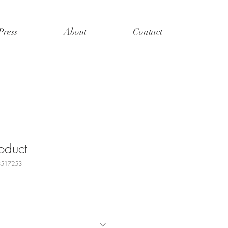
Press
About
Contact
roduct
3517253