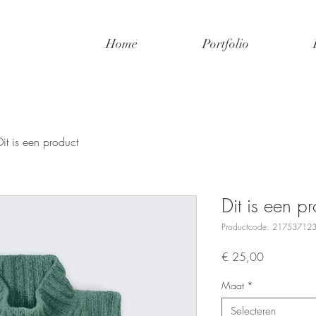
Home
Portfolio
Dit is een product
Dit is een p
Productcode: 21753712
Prijs
€ 25,00
Maat
*
Selecteren