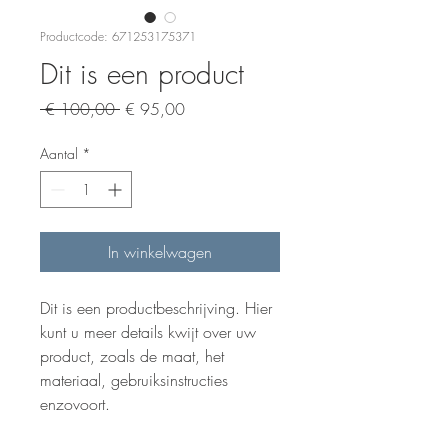
Productcode: 671253175371
Dit is een product
Normale
Verkoopprijs
 € 100,00 
€ 95,00
prijs
Aantal
*
In winkelwagen
Dit is een productbeschrijving. Hier 
kunt u meer details kwijt over uw 
product, zoals de maat, het 
materiaal, gebruiksinstructies 
enzovoort.